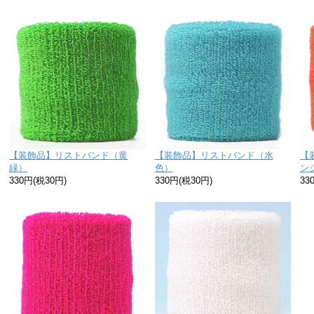
【装飾品】リストバンド（黄
【装飾品】リストバンド（水
【
緑）
色）
ン
330円(税30円)
330円(税30円)
33