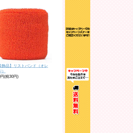
装飾品】リストバンド（オレ
ジ）
0円(税30円)