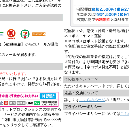
ご注文を確認後、ご入金依頼のメール
後にお振込み下さい。ご入金確認後の
宅配便：佐川急便（沖縄・離島地域は
ネコポス：ヤマト運輸
※ネコポスはポスト投函となります。
psilon.jp】からのメールが受信
※宅配便はご注文手続きの際に配送時
す。
知のメールが届きます。
※宅配便の配達業者の指定はお受けし
。
※送付先により時間指定がお受けでき
※商品名に【ネコポス発送不可】と記
なります。
が発生いたします。
便局・銀行で後払いできる決済方法で
その他キャンペーン
されますので、発行から14日以内に
ただいまキャンペーン中です。詳しく
返品・交換について
詳しくは
こちらのページ
の「返品につ
プライバシーポリシー
社ネットプロテクションズの提供する
プライバシーポリシーについては
こち
れ、サービスの範囲内で個人情報を提
ご利用限度額は累計残高で55,000円
ナーをクリックしてご確認下さい。