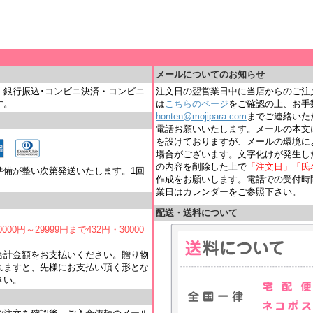
＿
メールについてのお知らせ
・銀行振込･コンビニ決済・コンビニ
注文日の翌営業日中に当店からのご注
す。
は
こちらのページ
をご確認の上、お手
honten@mojipara.com
までご連絡いただく
電話お願いいたします。メールの本文
を設けておりますが、メールの環境に
場合がございます。文字化けが発生し
の内容を削除した上で
「注文日」「氏
準備が整い次第発送いたします。1回
作成をお願いします。電話での受付時間は
業日はカレンダーをご参照下さい。
配送・送料について
000円～29999円まで432円・30000
合計金額をお支払いください。贈り物
れますと、先様にお支払い頂く形とな
さい。