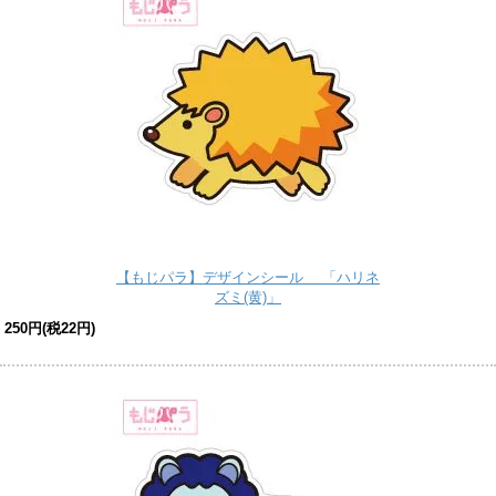
【もじパラ】デザインシール 「ハリネ
ズミ(黄)」
250円(税22円)