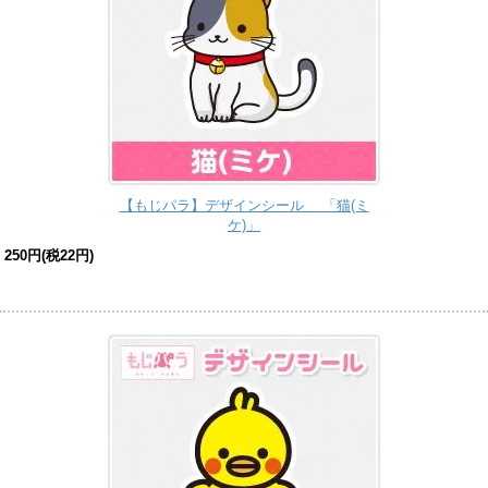
【もじパラ】デザインシール 「猫(ミ
ケ)」
250円(税22円)