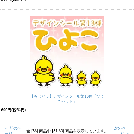
【もじパラ】デザインシール第13弾「ひよ
こセット」
600円(税54円)
＜ 前のペ
次のペー
全 [66] 商品中 [31-60] 商品を表示しています。
ージ
ジ ＞