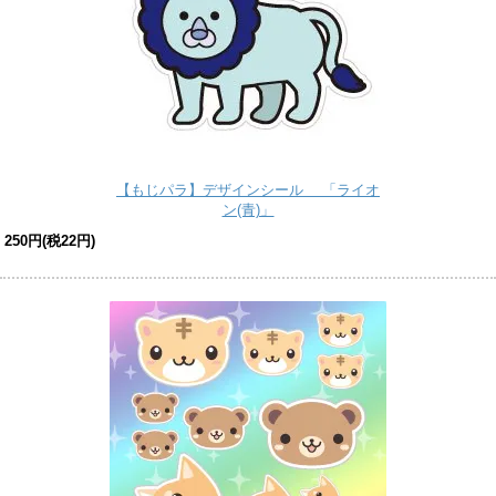
【もじパラ】デザインシール 「ライオ
ン(青)」
250円(税22円)