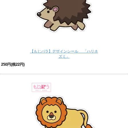
【もじパラ】デザインシール 「ハリネ
ズミ」
250円(税22円)