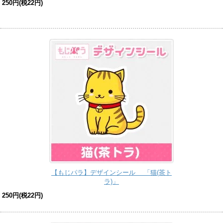
250円(税22円)
【もじパラ】デザインシール 「猫(茶ト
ラ)」
250円(税22円)