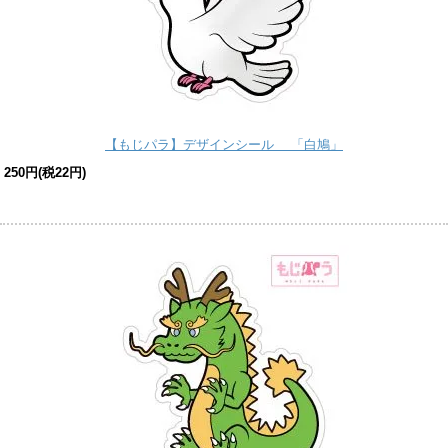
【もじパラ】デザインシール 「白鳩」
250円(税22円)