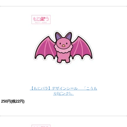
【もじパラ】デザインシール 「こうも
り(ピンク)」
250円(税22円)