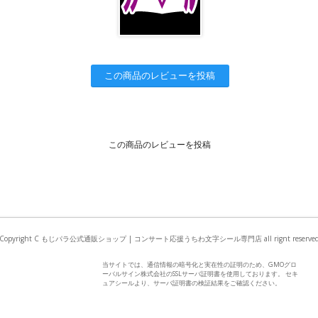
この商品のレビューを投稿
この商品のレビューを投稿
Copyright C もじパラ公式通販ショップ | コンサート応援うちわ文字シール専門店 all rignt reserve
当サイトでは、通信情報の暗号化と実在性の証明のため、GMOグロ
ーバルサイン株式会社のSSLサーバ証明書を使用しております。 セキ
ュアシールより、サーバ証明書の検証結果をご確認ください。