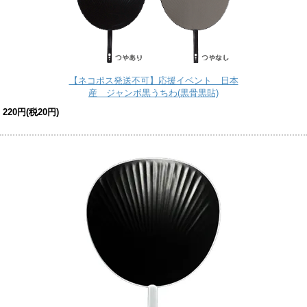
【ネコポス発送不可】応援イベント 日本
産 ジャンボ黒うちわ(黒骨黒貼)
220円(税20円)