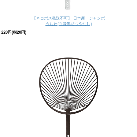
【ネコポス発送不可】 日本産 ジャンボ
うちわ(白骨黒貼つやなし)
220円(税20円)