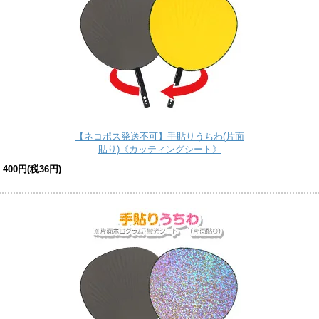
【ネコポス発送不可】手貼りうちわ(片面
貼り)《カッティングシート》
400円(税36円)