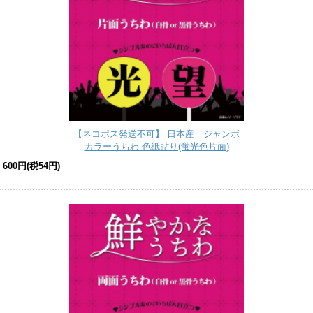
【ネコポス発送不可】 日本産 ジャンボ
カラーうちわ 色紙貼り(蛍光色片面)
600円(税54円)