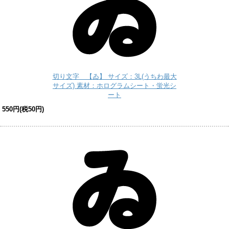
切り文字 【ゐ】 サイズ：3L(うちわ最大
サイズ) 素材：ホログラムシート・蛍光シ
ート
550円(税50円)