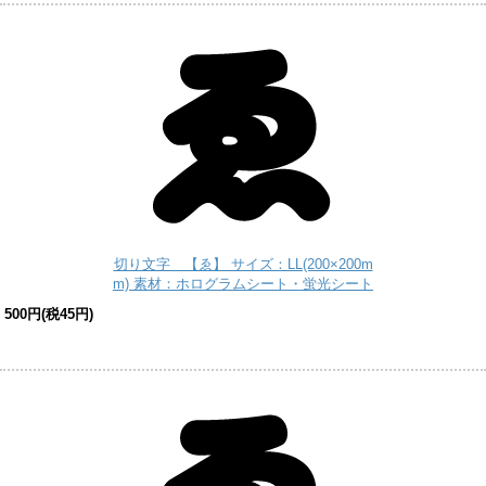
切り文字 【ゑ】 サイズ：LL(200×200m
m) 素材：ホログラムシート・蛍光シート
500円(税45円)