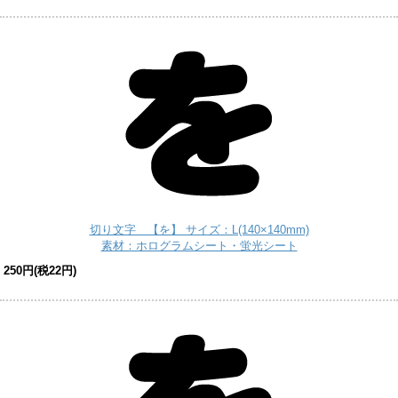
切り文字 【を】 サイズ：L(140×140mm)
素材：ホログラムシート・蛍光シート
250円(税22円)