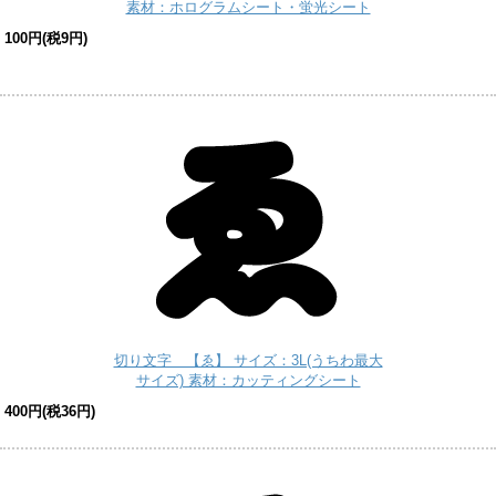
素材：ホログラムシート・蛍光シート
100円(税9円)
切り文字 【ゑ】 サイズ：3L(うちわ最大
サイズ) 素材：カッティングシート
400円(税36円)