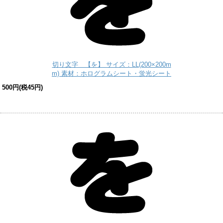
切り文字 【を】 サイズ：LL(200×200m
m) 素材：ホログラムシート・蛍光シート
500円(税45円)