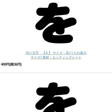
切り文字 【を】 サイズ：3L(うちわ最大
サイズ) 素材：カッティングシート
400円(税36円)