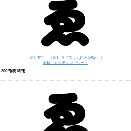
切り文字 【ゑ】 サイズ：L(140×140mm)
素材：カッティングシート
200円(税18円)