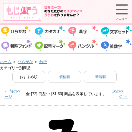
メニュー
ホーム
＞
ひらがな
＞
わ行
カテゴリー別商品
おすすめ順
価格順
新着順
＜ 前のペ
次のペー
全 [72] 商品中 [31-60] 商品を表示しています。
ージ
ジ ＞