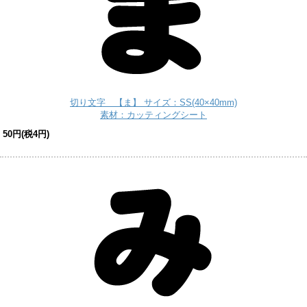
切り文字 【ま】 サイズ：SS(40×40mm)
素材：カッティングシート
50円(税4円)