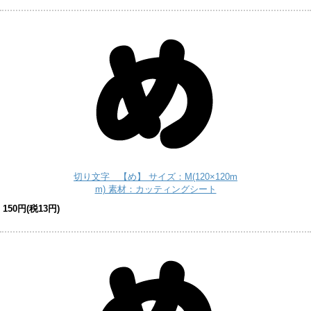
切り文字 【め】 サイズ：M(120×120m
m) 素材：カッティングシート
150円(税13円)