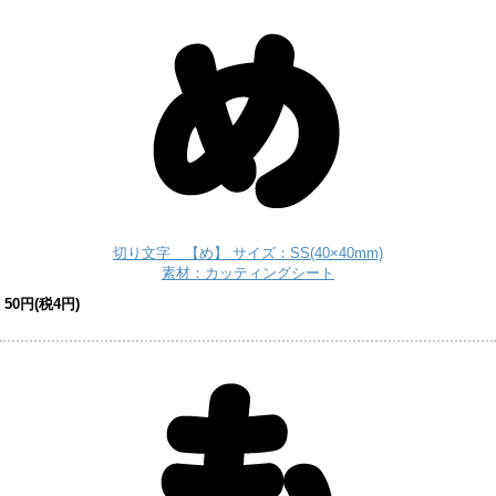
切り文字 【め】 サイズ：SS(40×40mm)
素材：カッティングシート
50円(税4円)