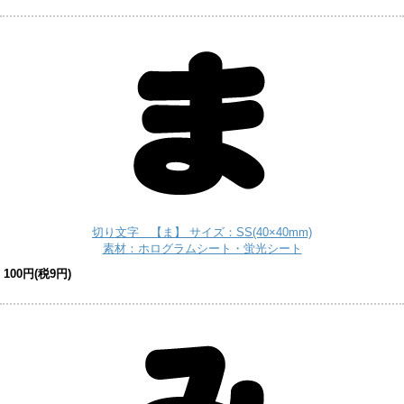
切り文字 【ま】 サイズ：SS(40×40mm)
素材：ホログラムシート・蛍光シート
100円(税9円)