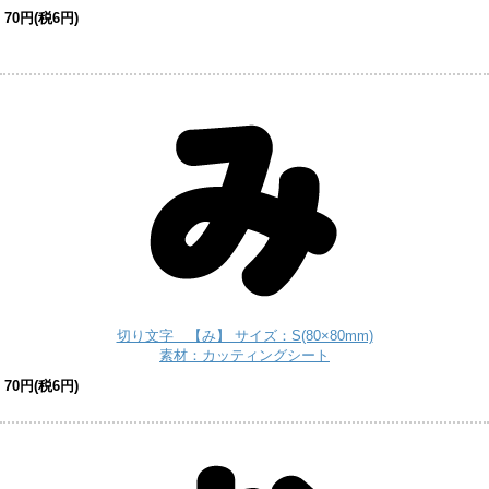
70円(税6円)
切り文字 【み】 サイズ：S(80×80mm)
素材：カッティングシート
70円(税6円)