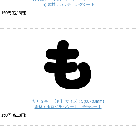
m) 素材：カッティングシート
150円(税13円)
切り文字 【も】 サイズ：S(80×80mm)
素材：ホログラムシート・蛍光シート
150円(税13円)