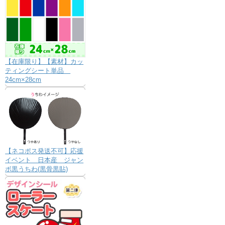
【在庫限り】【素材】カッ
ティングシート単品
24cm×28cm
【ネコポス発送不可】応援
イベント 日本産 ジャン
ボ黒うちわ(黒骨黒貼)