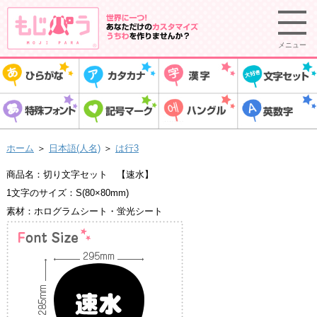
メニュー
ホーム
＞
日本語(人名)
＞
は行3
商品名：切り文字セット 【速水】
1文字のサイズ：S(80×80mm)
素材：ホログラムシート・蛍光シート