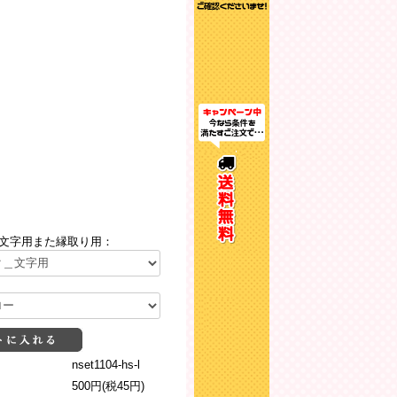
文字用また縁取り用：
nset1104-hs-l
500円(税45円)