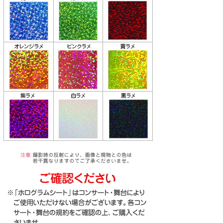
り
な
送
お