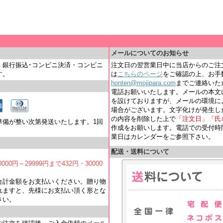
＿
メールについてのお知らせ
・銀行振込･コンビニ決済・コンビニ
注文日の翌営業日中に当店からのご注
す。
は
こちらのページ
をご確認の上、お手
honten@mojipara.com
までご連絡いただく
電話お願いいたします。メールの本文
を設けておりますが、メールの環境に
場合がございます。文字化けが発生し
の内容を削除した上で
「注文日」「氏
準備が整い次第発送いたします。1回
作成をお願いします。電話での受付時間は
業日はカレンダーをご参照下さい。
配送・送料について
000円～29999円まで432円・30000
合計金額をお支払いください。贈り物
れますと、先様にお支払い頂く形とな
さい。