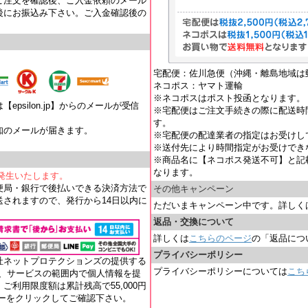
ご注文を確認後、ご入金依頼のメール
後にお振込み下さい。ご入金確認後の
宅配便：佐川急便（沖縄・離島地域は
ネコポス：ヤマト運輸
※ネコポスはポスト投函となります。
psilon.jp】からのメールが受信
※宅配便はご注文手続きの際に配送時
す。
知のメールが届きます。
※宅配便の配達業者の指定はお受けし
。
※送付先により時間指定がお受けでき
※商品名に【ネコポス発送不可】と記
なります。
が発生いたします。
便局・銀行で後払いできる決済方法で
その他キャンペーン
されますので、発行から14日以内に
ただいまキャンペーン中です。詳しく
返品・交換について
詳しくは
こちらのページ
の「返品につ
プライバシーポリシー
社ネットプロテクションズの提供する
プライバシーポリシーについては
こち
れ、サービスの範囲内で個人情報を提
ご利用限度額は累計残高で55,000円
ナーをクリックしてご確認下さい。