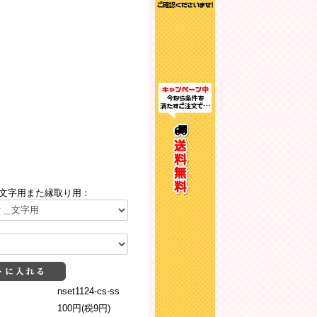
文字用また縁取り用：
nset1124-cs-ss
100円(税9円)