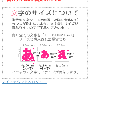
マイアカウントへログイン
り
な
送
お