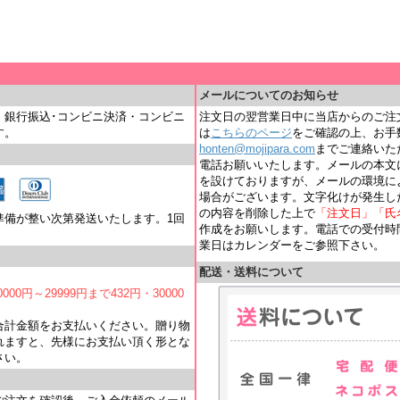
＿
メールについてのお知らせ
・銀行振込･コンビニ決済・コンビニ
注文日の翌営業日中に当店からのご注
す。
は
こちらのページ
をご確認の上、お手
honten@mojipara.com
までご連絡いただく
電話お願いいたします。メールの本文
を設けておりますが、メールの環境に
場合がございます。文字化けが発生し
の内容を削除した上で
「注文日」「氏
準備が整い次第発送いたします。1回
作成をお願いします。電話での受付時間は
業日はカレンダーをご参照下さい。
配送・送料について
000円～29999円まで432円・30000
合計金額をお支払いください。贈り物
れますと、先様にお支払い頂く形とな
さい。