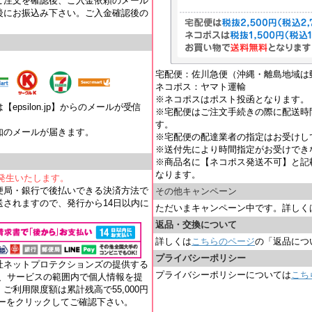
ご注文を確認後、ご入金依頼のメール
後にお振込み下さい。ご入金確認後の
宅配便：佐川急便（沖縄・離島地域は
ネコポス：ヤマト運輸
※ネコポスはポスト投函となります。
psilon.jp】からのメールが受信
※宅配便はご注文手続きの際に配送時
す。
知のメールが届きます。
※宅配便の配達業者の指定はお受けし
。
※送付先により時間指定がお受けでき
※商品名に【ネコポス発送不可】と記
なります。
が発生いたします。
便局・銀行で後払いできる決済方法で
その他キャンペーン
されますので、発行から14日以内に
ただいまキャンペーン中です。詳しく
返品・交換について
詳しくは
こちらのページ
の「返品につ
プライバシーポリシー
社ネットプロテクションズの提供する
プライバシーポリシーについては
こち
れ、サービスの範囲内で個人情報を提
ご利用限度額は累計残高で55,000円
ナーをクリックしてご確認下さい。