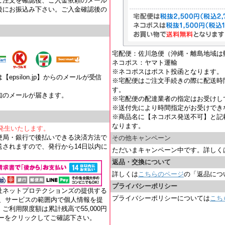
ご注文を確認後、ご入金依頼のメール
後にお振込み下さい。ご入金確認後の
宅配便：佐川急便（沖縄・離島地域は
ネコポス：ヤマト運輸
※ネコポスはポスト投函となります。
psilon.jp】からのメールが受信
※宅配便はご注文手続きの際に配送時
す。
知のメールが届きます。
※宅配便の配達業者の指定はお受けし
。
※送付先により時間指定がお受けでき
※商品名に【ネコポス発送不可】と記
なります。
が発生いたします。
便局・銀行で後払いできる決済方法で
その他キャンペーン
されますので、発行から14日以内に
ただいまキャンペーン中です。詳しく
返品・交換について
詳しくは
こちらのページ
の「返品につ
プライバシーポリシー
社ネットプロテクションズの提供する
プライバシーポリシーについては
こち
れ、サービスの範囲内で個人情報を提
ご利用限度額は累計残高で55,000円
ナーをクリックしてご確認下さい。