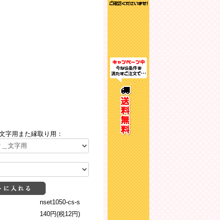
文字用また縁取り用：
nset1050-cs-s
140円(税12円)