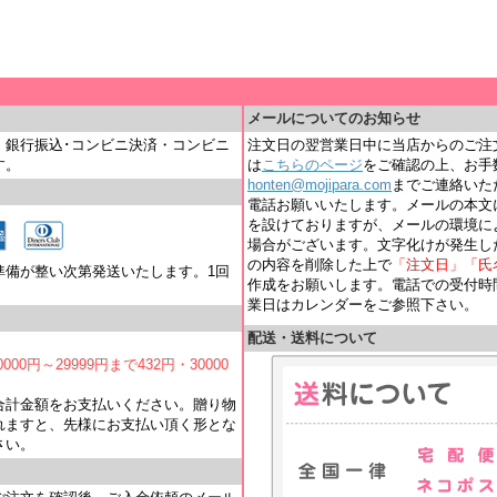
＿
メールについてのお知らせ
・銀行振込･コンビニ決済・コンビニ
注文日の翌営業日中に当店からのご注
す。
は
こちらのページ
をご確認の上、お手
honten@mojipara.com
までご連絡いただく
電話お願いいたします。メールの本文
を設けておりますが、メールの環境に
場合がございます。文字化けが発生し
の内容を削除した上で
「注文日」「氏
準備が整い次第発送いたします。1回
作成をお願いします。電話での受付時間は
業日はカレンダーをご参照下さい。
配送・送料について
000円～29999円まで432円・30000
合計金額をお支払いください。贈り物
れますと、先様にお支払い頂く形とな
さい。