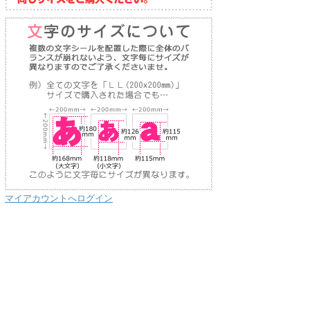
マイアカウントへログイン
り
な
送
お