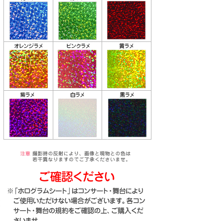
り
な
送
お