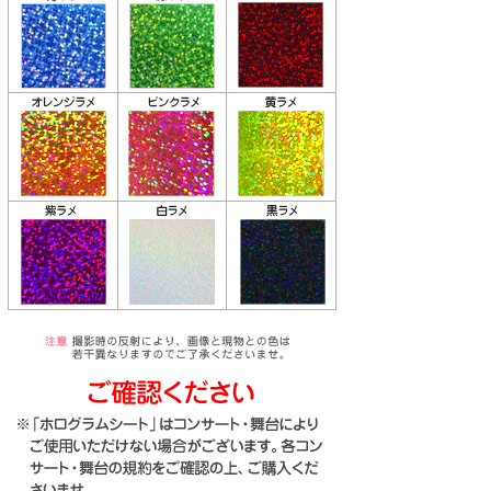
り
な
送
お