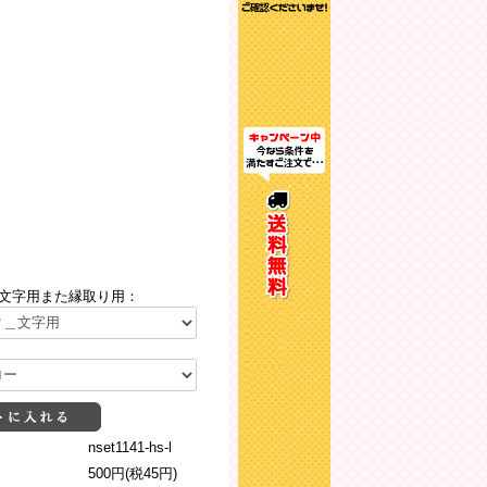
文字用また縁取り用：
nset1141-hs-l
500円(税45円)