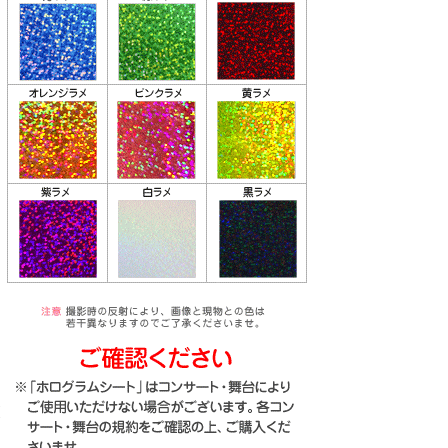
り
な
送
お