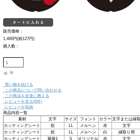
販売価格：
1,400円(税127円)
購入数：
買い物を続ける
この商品について問い合わせる
この商品を友達に教える
レビューを見る(0件)
レビューを投稿
商品内容一覧
素材
文字
サイズ
フォント
カラー
文字または縁
カッティングシート
舘
LL
メルヘン
赤
文字
カッティングシート
舘
LL
メルヘン
白
縁取り用
カッティングシート
薔薇1
S
オリジナル
赤
文字