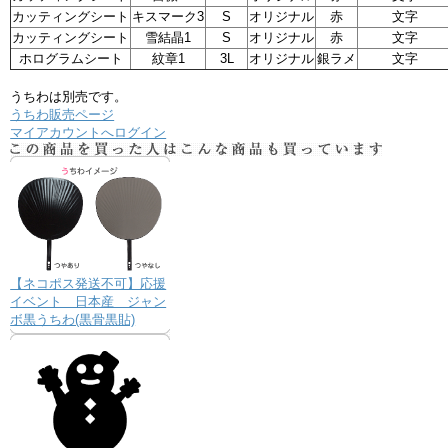
カッティングシート
キスマーク3
S
オリジナル
赤
文字
カッティングシート
雪結晶1
S
オリジナル
赤
文字
ホログラムシート
紋章1
3L
オリジナル
銀ラメ
文字
うちわは別売です。
うちわ販売ページ
マイアカウントへログイン
【ネコポス発送不可】応援
イベント 日本産 ジャン
ボ黒うちわ(黒骨黒貼)