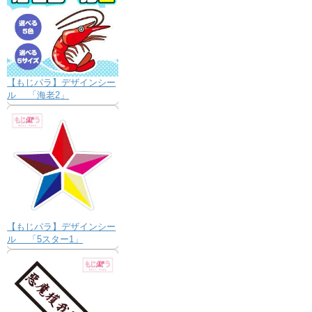
【もじパラ】デザインシー
ル 「海老2」
【もじパラ】デザインシー
ル 「5スター1」