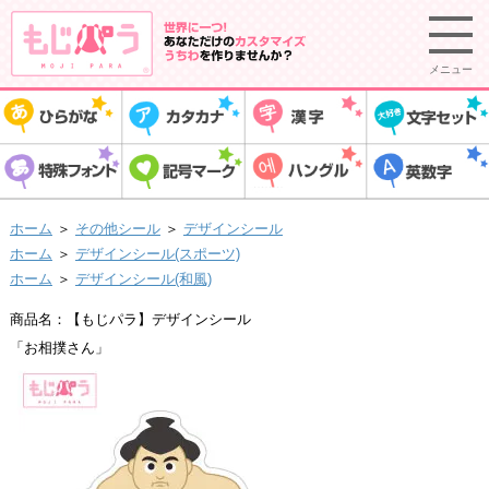
メニュー
ホーム
＞
その他シール
＞
デザインシール
ホーム
＞
デザインシール(スポーツ)
ホーム
＞
デザインシール(和風)
商品名：【もじパラ】デザインシール
「お相撲さん」