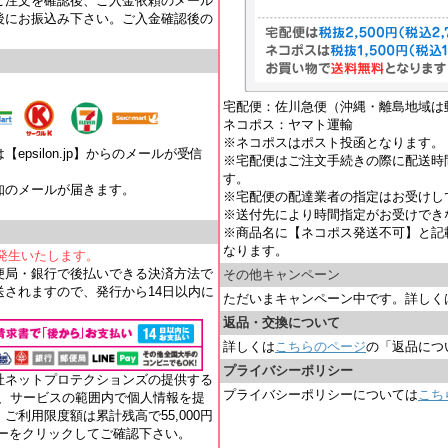
ご注文を確認後、ご入金依頼のメール
後にお振込み下さい。ご入金確認後の
宅配便：佐川急便（沖縄・離島地域は
ネコポス：ヤマト運輸
※ネコポスはポスト投函となります。
psilon.jp】からのメールが受信
※宅配便はご注文手続きの際に配送時
す。
知のメールが届きます。
※宅配便の配達業者の指定はお受けし
。
※送付先により時間指定がお受けでき
※商品名に【ネコポス発送不可】と記
なります。
が発生いたします。
便局・銀行で後払いできる決済方法で
その他キャンペーン
されますので、発行から14日以内に
ただいまキャンペーン中です。詳しく
返品・交換について
詳しくは
こちらのページ
の「返品につ
プライバシーポリシー
社ネットプロテクションズの提供する
プライバシーポリシーについては
こち
れ、サービスの範囲内で個人情報を提
ご利用限度額は累計残高で55,000円
ナーをクリックしてご確認下さい。