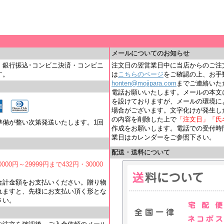
＿
メールについてのお知らせ
・銀行振込･コンビニ決済・コンビニ
注文日の翌営業日中に当店からのご注
す。
は
こちらのページ
をご確認の上、お手
honten@mojipara.com
までご連絡いただく
電話お願いいたします。メールの本文
を設けておりますが、メールの環境に
場合がございます。文字化けが発生し
の内容を削除した上で
「注文日」「氏
準備が整い次第発送いたします。1回
作成をお願いします。電話での受付時間は
業日はカレンダーをご参照下さい。
配送・送料について
000円～29999円まで432円・30000
合計金額をお支払いください。贈り物
れますと、先様にお支払い頂く形とな
さい。