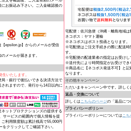
ご注文を確認後、ご入金依頼のメール
後にお振込み下さい。ご入金確認後の
宅配便：佐川急便（沖縄・離島地域は
ネコポス：ヤマト運輸
※ネコポスはポスト投函となります。
psilon.jp】からのメールが受信
※宅配便はご注文手続きの際に配送時
す。
知のメールが届きます。
※宅配便の配達業者の指定はお受けし
。
※送付先により時間指定がお受けでき
※商品名に【ネコポス発送不可】と記
なります。
が発生いたします。
便局・銀行で後払いできる決済方法で
その他キャンペーン
されますので、発行から14日以内に
ただいまキャンペーン中です。詳しく
返品・交換について
詳しくは
こちらのページ
の「返品につ
プライバシーポリシー
社ネットプロテクションズの提供する
プライバシーポリシーについては
こち
れ、サービスの範囲内で個人情報を提
ご利用限度額は累計残高で55,000円
ナーをクリックしてご確認下さい。