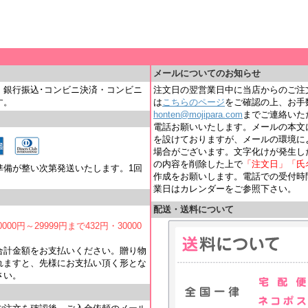
＿
メールについてのお知らせ
・銀行振込･コンビニ決済・コンビニ
注文日の翌営業日中に当店からのご注
す。
は
こちらのページ
をご確認の上、お手
honten@mojipara.com
までご連絡いただく
電話お願いいたします。メールの本文
を設けておりますが、メールの環境に
場合がございます。文字化けが発生し
の内容を削除した上で
「注文日」「氏
準備が整い次第発送いたします。1回
作成をお願いします。電話での受付時間は
業日はカレンダーをご参照下さい。
配送・送料について
000円～29999円まで432円・30000
合計金額をお支払いください。贈り物
れますと、先様にお支払い頂く形とな
さい。