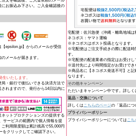
ご注文を確認後、ご入金依頼のメール
後にお振込み下さい。ご入金確認後の
宅配便：佐川急便（沖縄・離島地域は
ネコポス：ヤマト運輸
※ネコポスはポスト投函となります。
psilon.jp】からのメールが受信
※宅配便はご注文手続きの際に配送時
す。
知のメールが届きます。
※宅配便の配達業者の指定はお受けし
。
※送付先により時間指定がお受けでき
※商品名に【ネコポス発送不可】と記
なります。
が発生いたします。
便局・銀行で後払いできる決済方法で
その他キャンペーン
されますので、発行から14日以内に
ただいまキャンペーン中です。詳しく
返品・交換について
詳しくは
こちらのページ
の「返品につ
プライバシーポリシー
社ネットプロテクションズの提供する
プライバシーポリシーについては
こち
れ、サービスの範囲内で個人情報を提
ご利用限度額は累計残高で55,000円
ナーをクリックしてご確認下さい。