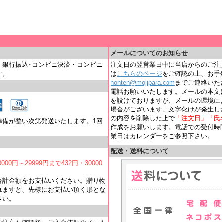
＿
メールについてのお知らせ
・銀行振込･コンビニ決済・コンビニ
注文日の翌営業日中に当店からのご注
す。
は
こちらのページ
をご確認の上、お手
honten@mojipara.com
までご連絡いただく
電話お願いいたします。メールの本文
を設けておりますが、メールの環境に
場合がございます。文字化けが発生し
の内容を削除した上で
「注文日」「氏
準備が整い次第発送いたします。1回
作成をお願いします。電話での受付時間は
業日はカレンダーをご参照下さい。
配送・送料について
000円～29999円まで432円・30000
合計金額をお支払いください。贈り物
れますと、先様にお支払い頂く形とな
さい。