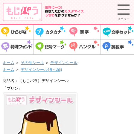
メニュー
ホーム
＞
その他シール
＞
デザインシール
ホーム
＞
デザインシール(食べ物)
商品名：【もじパラ】デザインシール
「プリン」