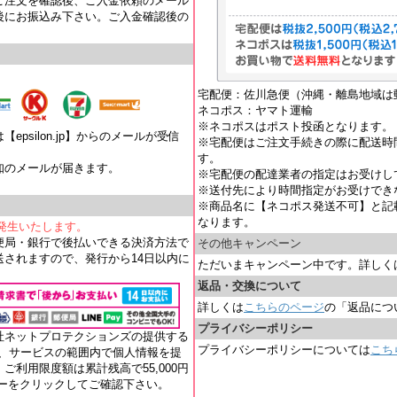
ご注文を確認後、ご入金依頼のメール
後にお振込み下さい。ご入金確認後の
宅配便：佐川急便（沖縄・離島地域は
ネコポス：ヤマト運輸
※ネコポスはポスト投函となります。
psilon.jp】からのメールが受信
※宅配便はご注文手続きの際に配送時
す。
知のメールが届きます。
※宅配便の配達業者の指定はお受けし
。
※送付先により時間指定がお受けでき
※商品名に【ネコポス発送不可】と記
なります。
が発生いたします。
便局・銀行で後払いできる決済方法で
その他キャンペーン
されますので、発行から14日以内に
ただいまキャンペーン中です。詳しく
返品・交換について
詳しくは
こちらのページ
の「返品につ
プライバシーポリシー
社ネットプロテクションズの提供する
プライバシーポリシーについては
こち
れ、サービスの範囲内で個人情報を提
ご利用限度額は累計残高で55,000円
ナーをクリックしてご確認下さい。