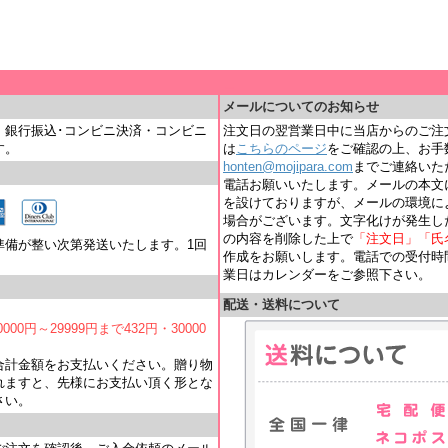
＿
メールについてのお知らせ
・銀行振込･コンビニ決済・コンビニ
注文日の翌営業日中に当店からのご注
す。
は
こちらのページ
をご確認の上、お手
honten@mojipara.com
までご連絡いただく
電話お願いいたします。メールの本文
を設けておりますが、メールの環境に
場合がございます。文字化けが発生し
の内容を削除した上で
「注文日」「氏
準備が整い次第発送いたします。1回
作成をお願いします。電話での受付時間は
業日はカレンダーをご参照下さい。
配送・送料について
000円～29999円まで432円・30000
合計金額をお支払いください。贈り物
れますと、先様にお支払い頂く形とな
さい。