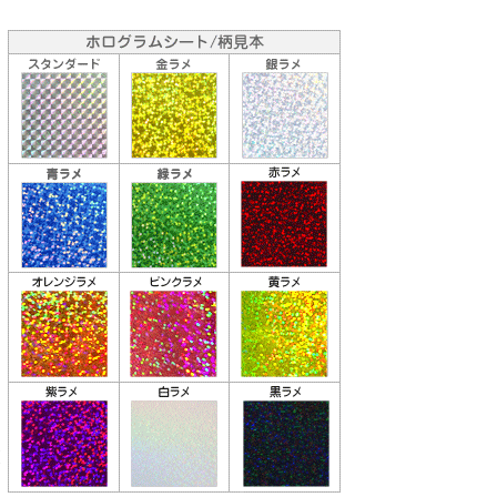
り
な
送
お