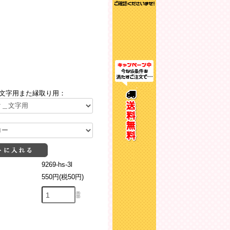
文字用また縁取り用：
9269-hs-3l
550円(税50円)