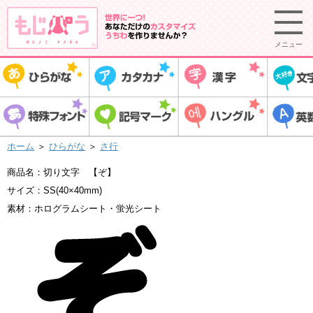
メニュー
ホーム
＞
ひらがな
＞
さ行
商品名：切り文字 【ぞ】
サイズ：SS(40×40mm)
素材：ホログラムシート・蛍光シート