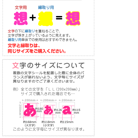
り
な
送
お