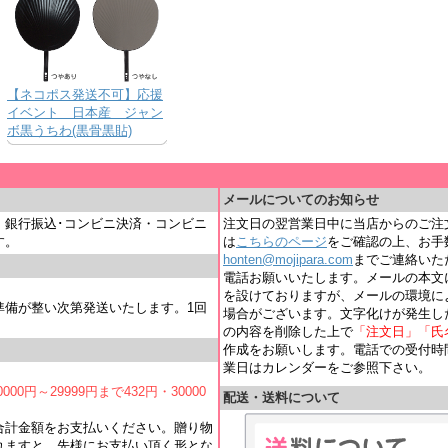
【ネコポス発送不可】応援
イベント 日本産 ジャン
ボ黒うちわ(黒骨黒貼)
＿
メールについてのお知らせ
・銀行振込･コンビニ決済・コンビニ
注文日の翌営業日中に当店からのご注
す。
は
こちらのページ
をご確認の上、お手
honten@mojipara.com
までご連絡いただく
電話お願いいたします。メールの本文
を設けておりますが、メールの環境に
準備が整い次第発送いたします。1回
場合がございます。文字化けが発生し
の内容を削除した上で
「注文日」「氏
作成をお願いします。電話での受付時間は
業日はカレンダーをご参照下さい。
000円～29999円まで432円・30000
配送・送料について
合計金額をお支払いください。贈り物
れますと、先様にお支払い頂く形とな