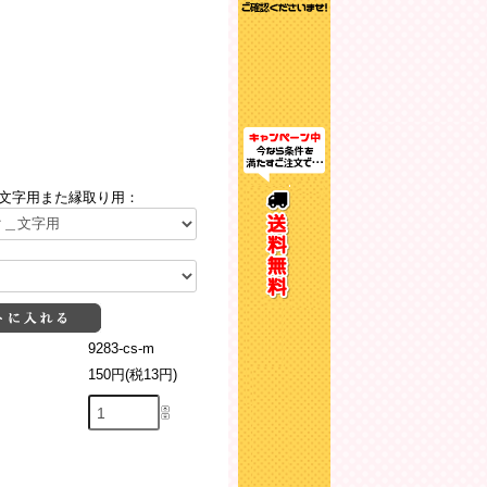
文字用また縁取り用：
9283-cs-m
150円(税13円)