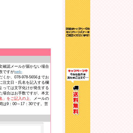
文確認メールが届かない場合
数ですが
web-
か、078-978-5656までお
に注文日・氏名を記入する欄
よっては文字化けが発生する
た場合はお手数ですが、本文
名」をご記入の上、
メールの
9：00～17：30です。営