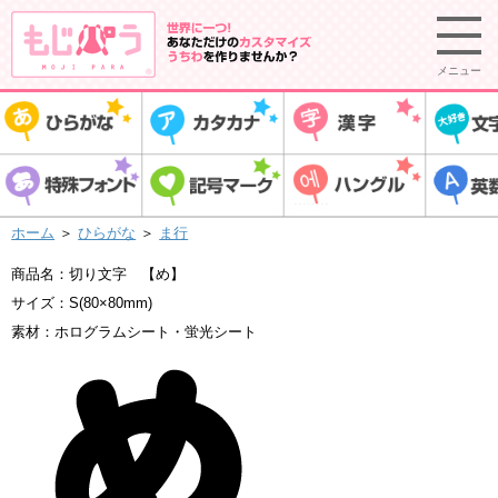
メニュー
ホーム
＞
ひらがな
＞
ま行
商品名：切り文字 【め】
サイズ：S(80×80mm)
素材：ホログラムシート・蛍光シート