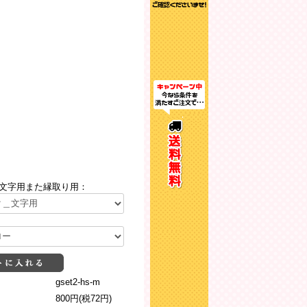
文字用また縁取り用：
gset2-hs-m
800円(税72円)