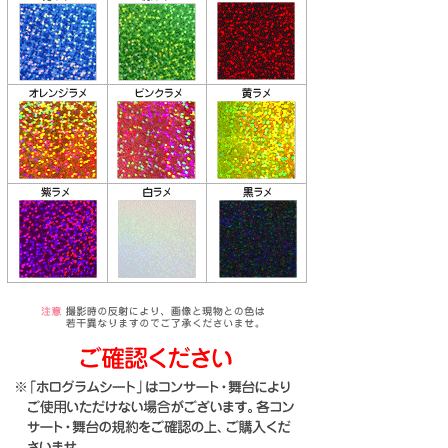
り
な
送
お