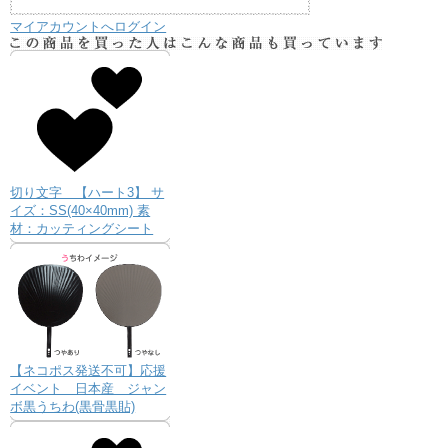
マイアカウントへログイン
切り文字 【ハート3】 サ
イズ：SS(40×40mm) 素
材：カッティングシート
【ネコポス発送不可】応援
イベント 日本産 ジャン
ボ黒うちわ(黒骨黒貼)