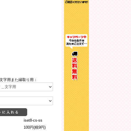
文字用また縁取り用：
iset8-cs-ss
100円(税9円)