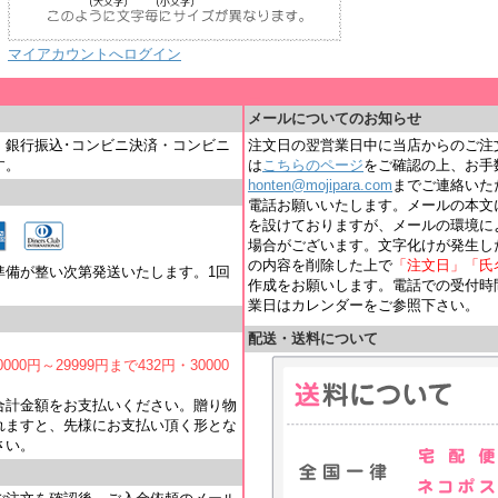
マイアカウントへログイン
＿
メールについてのお知らせ
・銀行振込･コンビニ決済・コンビニ
注文日の翌営業日中に当店からのご注
す。
は
こちらのページ
をご確認の上、お手
honten@mojipara.com
までご連絡いただく
電話お願いいたします。メールの本文
を設けておりますが、メールの環境に
場合がございます。文字化けが発生し
の内容を削除した上で
「注文日」「氏
準備が整い次第発送いたします。1回
作成をお願いします。電話での受付時間は
業日はカレンダーをご参照下さい。
配送・送料について
000円～29999円まで432円・30000
合計金額をお支払いください。贈り物
れますと、先様にお支払い頂く形とな
さい。