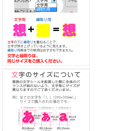
り
な
送
お