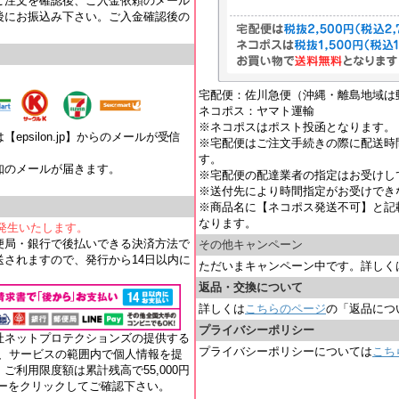
ご注文を確認後、ご入金依頼のメール
後にお振込み下さい。ご入金確認後の
宅配便：佐川急便（沖縄・離島地域は
ネコポス：ヤマト運輸
※ネコポスはポスト投函となります。
psilon.jp】からのメールが受信
※宅配便はご注文手続きの際に配送時
す。
知のメールが届きます。
※宅配便の配達業者の指定はお受けし
。
※送付先により時間指定がお受けでき
※商品名に【ネコポス発送不可】と記
なります。
が発生いたします。
便局・銀行で後払いできる決済方法で
その他キャンペーン
されますので、発行から14日以内に
ただいまキャンペーン中です。詳しく
返品・交換について
詳しくは
こちらのページ
の「返品につ
プライバシーポリシー
社ネットプロテクションズの提供する
プライバシーポリシーについては
こち
れ、サービスの範囲内で個人情報を提
ご利用限度額は累計残高で55,000円
ナーをクリックしてご確認下さい。