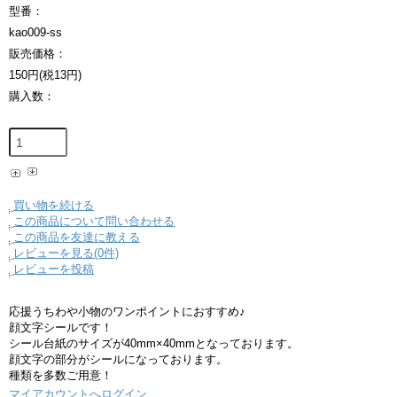
型番：
kao009-ss
販売価格：
150円(税13円)
購入数：
買い物を続ける
この商品について問い合わせる
この商品を友達に教える
レビューを見る(0件)
レビューを投稿
応援うちわや小物のワンポイントにおすすめ♪
顔文字シールです！
シール台紙のサイズが40mm×40mmとなっております。
顔文字の部分がシールになっております。
種類を多数ご用意！
マイアカウントへログイン