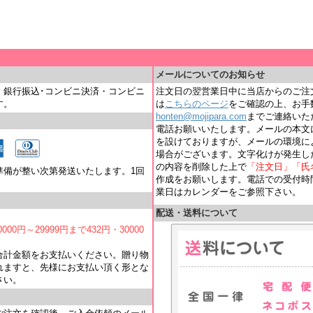
＿
メールについてのお知らせ
・銀行振込･コンビニ決済・コンビニ
注文日の翌営業日中に当店からのご注
す。
は
こちらのページ
をご確認の上、お手
honten@mojipara.com
までご連絡いただく
電話お願いいたします。メールの本文
を設けておりますが、メールの環境に
場合がございます。文字化けが発生し
の内容を削除した上で
「注文日」「氏
準備が整い次第発送いたします。1回
作成をお願いします。電話での受付時間は
業日はカレンダーをご参照下さい。
配送・送料について
000円～29999円まで432円・30000
合計金額をお支払いください。贈り物
れますと、先様にお支払い頂く形とな
さい。