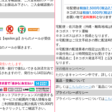
ご注文を確認後、ご入金依頼のメール
後にお振込み下さい。ご入金確認後の
宅配便：佐川急便（沖縄・離島地域は
ネコポス：ヤマト運輸
※ネコポスはポスト投函となります。
psilon.jp】からのメールが受信
※宅配便はご注文手続きの際に配送時
す。
知のメールが届きます。
※宅配便の配達業者の指定はお受けし
。
※送付先により時間指定がお受けでき
※商品名に【ネコポス発送不可】と記
なります。
が発生いたします。
便局・銀行で後払いできる決済方法で
その他キャンペーン
されますので、発行から14日以内に
ただいまキャンペーン中です。詳しく
返品・交換について
詳しくは
こちらのページ
の「返品につ
プライバシーポリシー
社ネットプロテクションズの提供する
プライバシーポリシーについては
こち
れ、サービスの範囲内で個人情報を提
ご利用限度額は累計残高で55,000円
ナーをクリックしてご確認下さい。