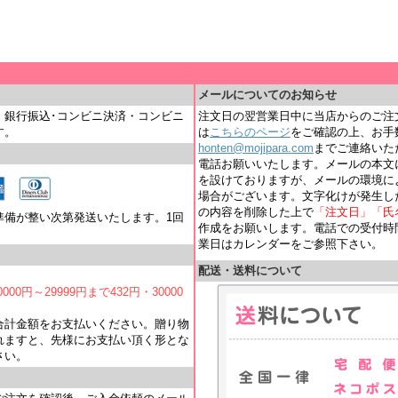
＿
メールについてのお知らせ
・銀行振込･コンビニ決済・コンビニ
注文日の翌営業日中に当店からのご注
す。
は
こちらのページ
をご確認の上、お手
honten@mojipara.com
までご連絡いただく
電話お願いいたします。メールの本文
を設けておりますが、メールの環境に
場合がございます。文字化けが発生し
の内容を削除した上で
「注文日」「氏
準備が整い次第発送いたします。1回
作成をお願いします。電話での受付時間は
業日はカレンダーをご参照下さい。
配送・送料について
000円～29999円まで432円・30000
合計金額をお支払いください。贈り物
れますと、先様にお支払い頂く形とな
さい。