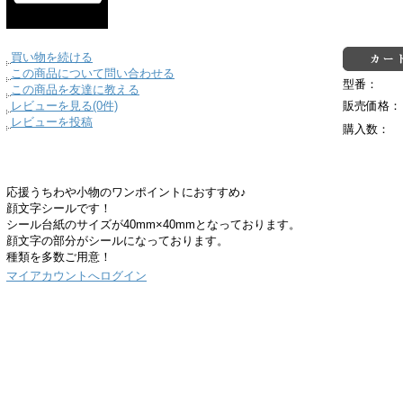
買い物を続ける
この商品について問い合わせる
型番：
この商品を友達に教える
レビューを見る(0件)
販売価格：
レビューを投稿
購入数：
応援うちわや小物のワンポイントにおすすめ♪
顔文字シールです！
シール台紙のサイズが40mm×40mmとなっております。
顔文字の部分がシールになっております。
種類を多数ご用意！
マイアカウントへログイン