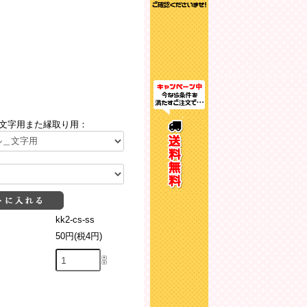
文字用また縁取り用：
kk2-cs-ss
50円(税4円)