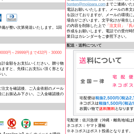
honten@mojipara.com
までご連絡いただく
電話お願いいたします。メールの本文
を設けておりますが、メールの環境に
場合がございます。文字化けが発生し
の内容を削除した上で
「注文日」「氏
準備が整い次第発送いたします。1回
作成をお願いします。電話での受付時間は
業日はカレンダーをご参照下さい。
配送・送料について
000円～29999円まで432円・30000
合計金額をお支払いください。贈り物
れますと、先様にお支払い頂く形とな
さい。
ご注文を確認後、ご入金依頼のメール
後にお振込み下さい。ご入金確認後の
宅配便：佐川急便（沖縄・離島地域は
ネコポス：ヤマト運輸
※ネコポスはポスト投函となります。