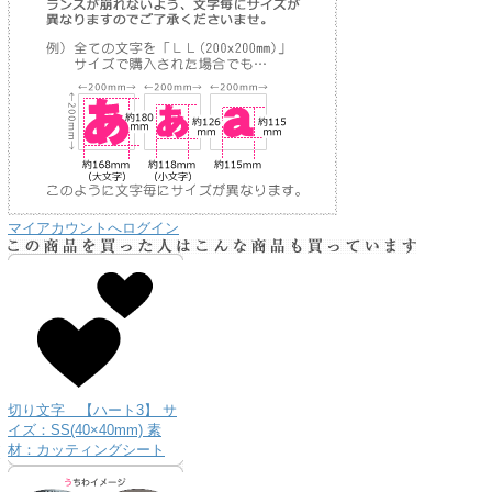
マイアカウントへログイン
り
切り文字 【ハート3】 サ
な
イズ：SS(40×40mm) 素
送
材：カッティングシート
お