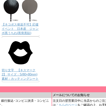
【ネコポス発送不可】応援
イベント 日本産 ジャン
ボ黒うちわ(黒骨黒貼)
切り文字 【キスマーク
2】 サイズ：S(80×80mm)
素材：カッティングシート
＿
メールについてのお知らせ
・銀行振込･コンビニ決済・コンビニ
注文日の翌営業日中に当店からのご注
す。
は
こちらのページ
をご確認の上、お手