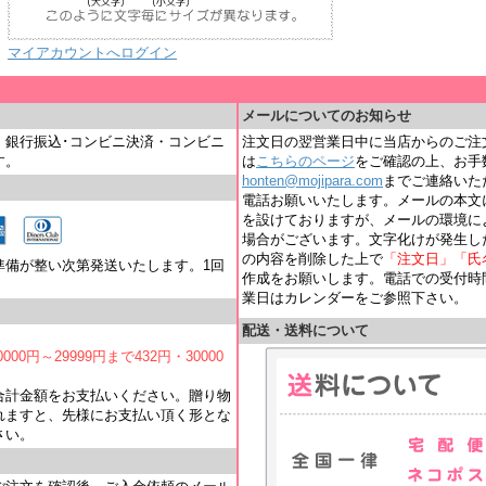
マイアカウントへログイン
＿
メールについてのお知らせ
・銀行振込･コンビニ決済・コンビニ
注文日の翌営業日中に当店からのご注
す。
は
こちらのページ
をご確認の上、お手
honten@mojipara.com
までご連絡いただく
電話お願いいたします。メールの本文
を設けておりますが、メールの環境に
場合がございます。文字化けが発生し
の内容を削除した上で
「注文日」「氏
準備が整い次第発送いたします。1回
作成をお願いします。電話での受付時間は
業日はカレンダーをご参照下さい。
配送・送料について
000円～29999円まで432円・30000
合計金額をお支払いください。贈り物
れますと、先様にお支払い頂く形とな
さい。