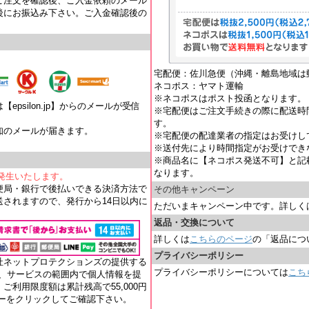
ご注文を確認後、ご入金依頼のメール
後にお振込み下さい。ご入金確認後の
宅配便：佐川急便（沖縄・離島地域は
ネコポス：ヤマト運輸
※ネコポスはポスト投函となります。
psilon.jp】からのメールが受信
※宅配便はご注文手続きの際に配送時
す。
知のメールが届きます。
※宅配便の配達業者の指定はお受けし
。
※送付先により時間指定がお受けでき
※商品名に【ネコポス発送不可】と記
なります。
が発生いたします。
便局・銀行で後払いできる決済方法で
その他キャンペーン
されますので、発行から14日以内に
ただいまキャンペーン中です。詳しく
返品・交換について
詳しくは
こちらのページ
の「返品につ
プライバシーポリシー
社ネットプロテクションズの提供する
プライバシーポリシーについては
こち
れ、サービスの範囲内で個人情報を提
ご利用限度額は累計残高で55,000円
ナーをクリックしてご確認下さい。