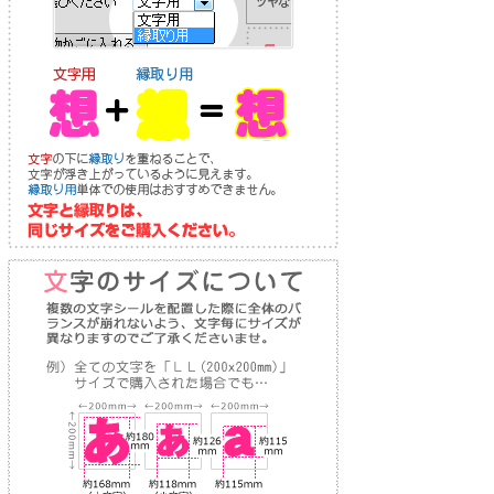
り
な
送
お