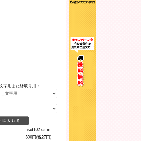
文字用また縁取り用：
nset102-cs-m
300円(税27円)