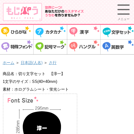
メニュー
ホーム
＞
日本語(人名)
＞
さ行
商品名：切り文字セット 【淳一】
1文字のサイズ：SS(40×40mm)
素材：ホログラムシート・蛍光シート