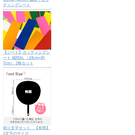
ティングシート
【シート】カッティングシ
ート 端切れ （24cm×約
7cm） 2枚セット
切り文字セット 【有岡】
1文字のサイズ：