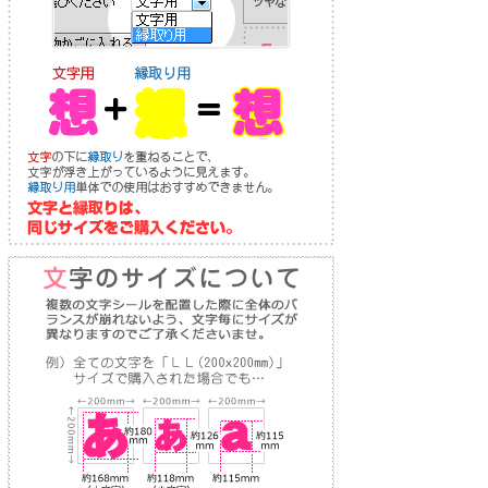
り
な
送
お