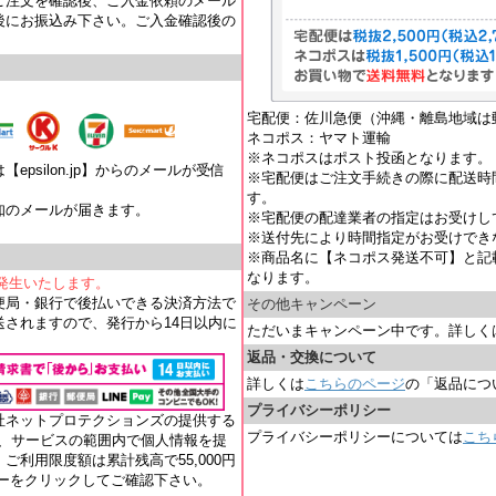
ご注文を確認後、ご入金依頼のメール
後にお振込み下さい。ご入金確認後の
宅配便：佐川急便（沖縄・離島地域は
ネコポス：ヤマト運輸
※ネコポスはポスト投函となります。
psilon.jp】からのメールが受信
※宅配便はご注文手続きの際に配送時
す。
知のメールが届きます。
※宅配便の配達業者の指定はお受けし
。
※送付先により時間指定がお受けでき
※商品名に【ネコポス発送不可】と記
なります。
が発生いたします。
便局・銀行で後払いできる決済方法で
その他キャンペーン
されますので、発行から14日以内に
ただいまキャンペーン中です。詳しく
返品・交換について
詳しくは
こちらのページ
の「返品につ
プライバシーポリシー
社ネットプロテクションズの提供する
プライバシーポリシーについては
こち
れ、サービスの範囲内で個人情報を提
ご利用限度額は累計残高で55,000円
ナーをクリックしてご確認下さい。