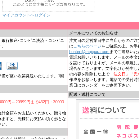
マイアカウントへログイン
＿
メールについてのお知らせ
・銀行振込･コンビニ決済・コンビニ
注文日の翌営業日中に当店からのご注
す。
は
こちらのページ
をご確認の上、お手
honten@mojipara.com
までご連絡いただく
電話お願いいたします。メールの本文
を設けておりますが、メールの環境に
場合がございます。文字化けが発生し
の内容を削除した上で
「注文日」「氏
準備が整い次第発送いたします。1回
作成をお願いします。電話での受付時間は
業日はカレンダーをご参照下さい。
配送・送料について
000円～29999円まで432円・30000
合計金額をお支払いください。贈り物
れますと、先様にお支払い頂く形とな
さい。