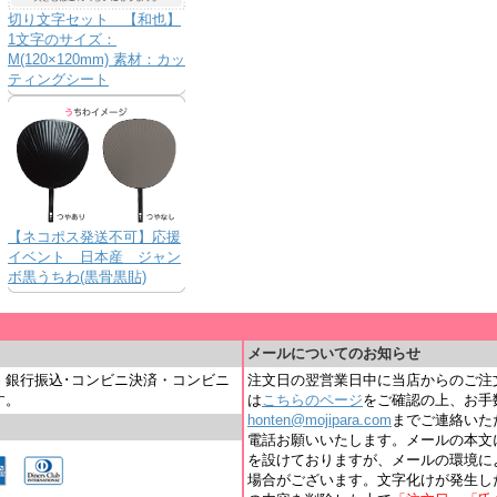
切り文字セット 【和也】
1文字のサイズ：
M(120×120mm) 素材：カッ
ティングシート
【ネコポス発送不可】応援
イベント 日本産 ジャン
ボ黒うちわ(黒骨黒貼)
＿
メールについてのお知らせ
・銀行振込･コンビニ決済・コンビニ
注文日の翌営業日中に当店からのご注
す。
は
こちらのページ
をご確認の上、お手
honten@mojipara.com
までご連絡いただく
電話お願いいたします。メールの本文
を設けておりますが、メールの環境に
場合がございます。文字化けが発生し