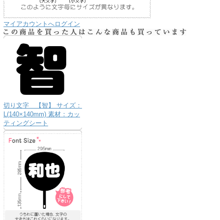
マイアカウントへログイン
切り文字 【智】 サイズ：
L(140×140mm) 素材：カッ
ティングシート