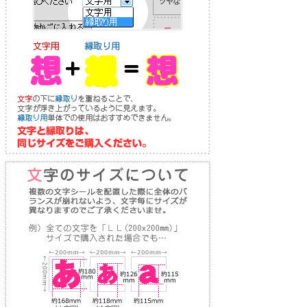
り
な
送
お