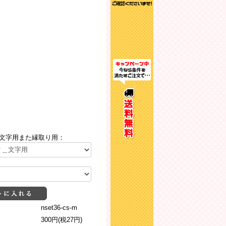
文字用また縁取り用：
nset36-cs-m
300円(税27円)