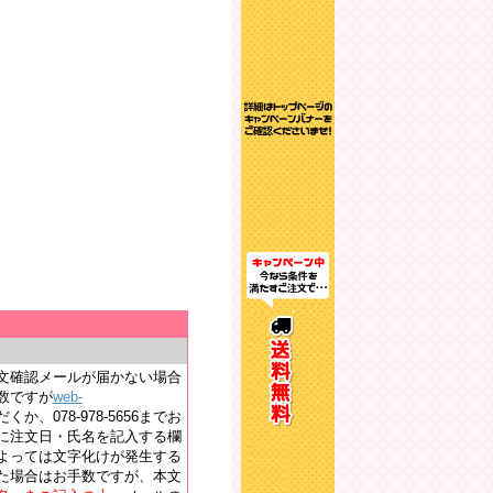
文確認メールが届かない場合
数ですが
web-
か、078-978-5656までお
に注文日・氏名を記入する欄
よっては文字化けが発生する
た場合はお手数ですが、本文