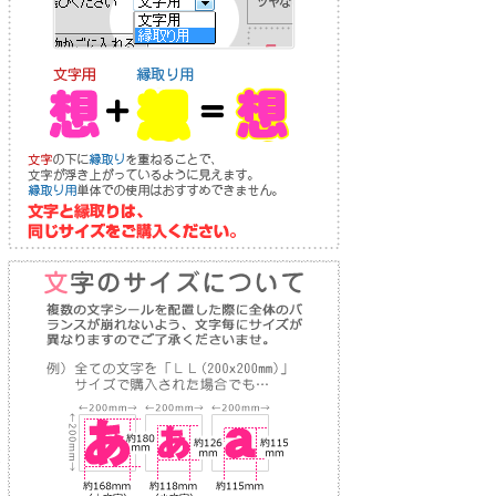
り
な
送
お