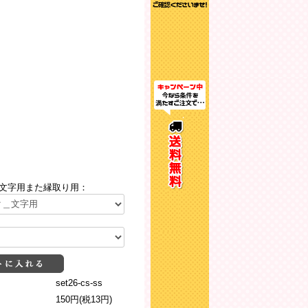
文字用また縁取り用：
set26-cs-ss
150円(税13円)