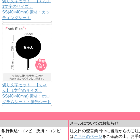
切り文字セット 【くん】
1文字のサイズ：
SS(40×40mm) 素材：カッ
ティングシート
切り文字セット 【ちゃ
ん】 1文字のサイズ：
SS(40×40mm) 素材：ホロ
グラムシート・蛍光シート
＿
メールについてのお知らせ
・銀行振込･コンビニ決済・コンビニ
注文日の翌営業日中に当店からのご注
す。
は
こちらのページ
をご確認の上、お手