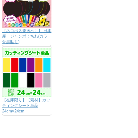
【ネコポス発送不可】 日本
産 ジャンボうちわ(カラー
骨黒貼り)
【在庫限り】【素材】カッ
ティングシート単品
24cm×24cm