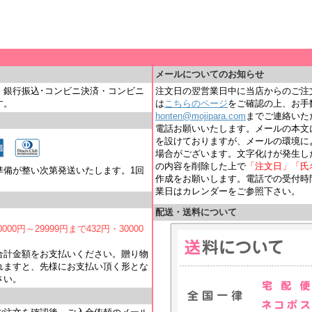
＿
メールについてのお知らせ
・銀行振込･コンビニ決済・コンビニ
注文日の翌営業日中に当店からのご注
す。
は
こちらのページ
をご確認の上、お手
honten@mojipara.com
までご連絡いただく
電話お願いいたします。メールの本文
を設けておりますが、メールの環境に
場合がございます。文字化けが発生し
の内容を削除した上で
「注文日」「氏
準備が整い次第発送いたします。1回
作成をお願いします。電話での受付時間は
業日はカレンダーをご参照下さい。
配送・送料について
000円～29999円まで432円・30000
合計金額をお支払いください。贈り物
れますと、先様にお支払い頂く形とな
さい。