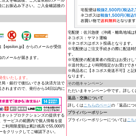
ご注文を確認後、ご入金依頼のメール
後にお振込み下さい。ご入金確認後の
宅配便：佐川急便（沖縄・離島地域は
ネコポス：ヤマト運輸
※ネコポスはポスト投函となります。
psilon.jp】からのメールが受信
※宅配便はご注文手続きの際に配送時
す。
知のメールが届きます。
※宅配便の配達業者の指定はお受けし
。
※送付先により時間指定がお受けでき
※商品名に【ネコポス発送不可】と記
なります。
が発生いたします。
便局・銀行で後払いできる決済方法で
その他キャンペーン
されますので、発行から14日以内に
ただいまキャンペーン中です。詳しく
返品・交換について
詳しくは
こちらのページ
の「返品につ
プライバシーポリシー
社ネットプロテクションズの提供する
プライバシーポリシーについては
こち
れ、サービスの範囲内で個人情報を提
ご利用限度額は累計残高で55,000円
ナーをクリックしてご確認下さい。