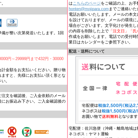
す。
は
こちらのページ
をご確認の上、お手
honten@mojipara.com
までご連絡いただく
電話お願いいたします。メールの本文
を設けておりますが、メールの環境に
場合がございます。文字化けが発生し
の内容を削除した上で
「注文日」「氏
準備が整い次第発送いたします。1回
作成をお願いします。電話での受付時間は
業日はカレンダーをご参照下さい。
配送・送料について
000円～29999円まで432円・30000
合計金額をお支払いください。贈り物
れますと、先様にお支払い頂く形とな
さい。
ご注文を確認後、ご入金依頼のメール
後にお振込み下さい。ご入金確認後の
宅配便：佐川急便（沖縄・離島地域は
ネコポス：ヤマト運輸