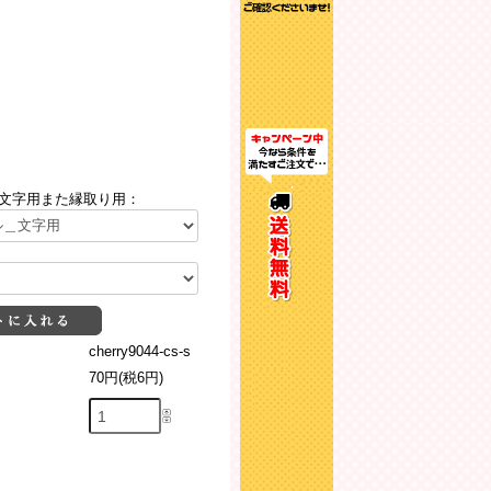
文字用また縁取り用：
cherry9044-cs-s
70円(税6円)