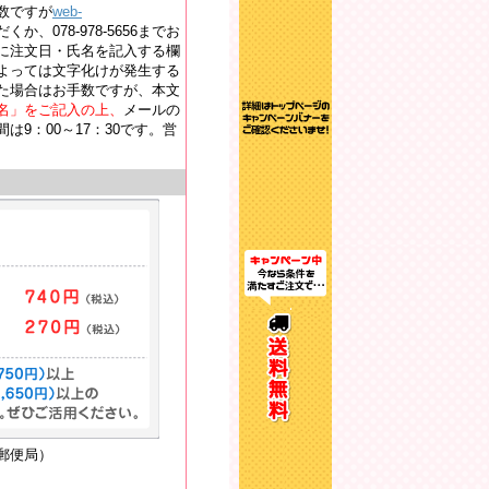
数ですが
web-
か、078-978-5656までお
に注文日・氏名を記入する欄
よっては文字化けが発生する
た場合はお手数ですが、本文
名」をご記入の上、
メールの
9：00～17：30です。営
郵便局）