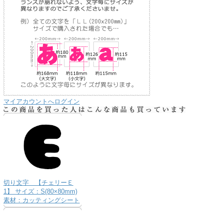
マイアカウントへログイン
り
切り文字 【チェリーＥ
な
1】 サイズ：S(80×80mm)
送
素材：カッティングシート
お