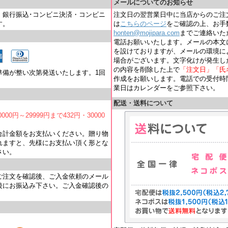
メールについてのお知らせ
・銀行振込･コンビニ決済・コンビニ
注文日の翌営業日中に当店からのご注
す。
は
こちらのページ
をご確認の上、お手
honten@mojipara.com
までご連絡いただく
電話お願いいたします。メールの本文
を設けておりますが、メールの環境に
場合がございます。文字化けが発生し
の内容を削除した上で
「注文日」「氏
準備が整い次第発送いたします。1回
作成をお願いします。電話での受付時間は
業日はカレンダーをご参照下さい。
配送・送料について
000円～29999円まで432円・30000
合計金額をお支払いください。贈り物
れますと、先様にお支払い頂く形とな
さい。
ご注文を確認後、ご入金依頼のメール
後にお振込み下さい。ご入金確認後の