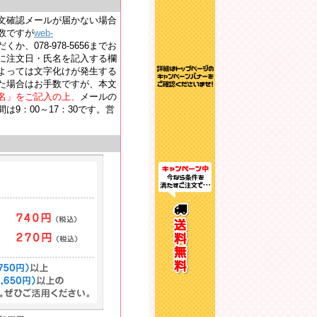
文確認メールが届かない場合
数ですが
web-
か、078-978-5656までお
に注文日・氏名を記入する欄
よっては文字化けが発生する
た場合はお手数ですが、本文
名」をご記入の上、
メールの
9：00～17：30です。営