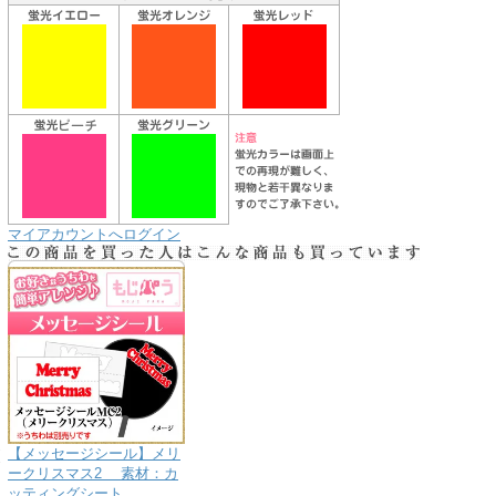
マイアカウントへログイン
り
な
送
【メッセージシール】メリ
お
ークリスマス2 素材：カ
ッティングシート