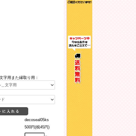
文字用また縁取り用：
decoseal05ks
500円(税45円)