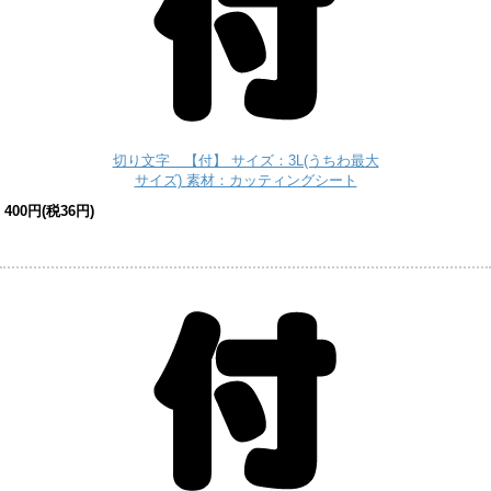
切り文字 【付】 サイズ：3L(うちわ最大
サイズ) 素材：カッティングシート
400円(税36円)