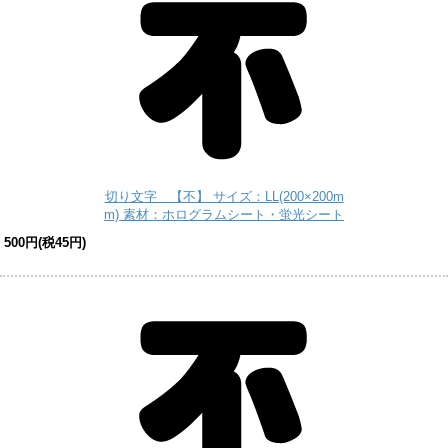
切り文字 【不】 サイズ：LL(200×200m
m) 素材：ホログラムシート・蛍光シート
500円(税45円)