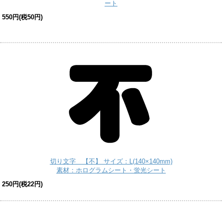
ート
550円(税50円)
切り文字 【不】 サイズ：L(140×140mm)
素材：ホログラムシート・蛍光シート
250円(税22円)