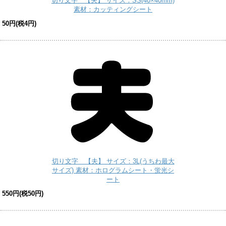
切り文字 【夫】 サイズ：SS(40×40mm)
素材：カッティングシート
50円(税4円)
切り文字 【夫】 サイズ：3L(うちわ最大
サイズ) 素材：ホログラムシート・蛍光シ
ート
550円(税50円)