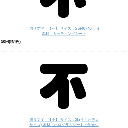
切り文字 【不】 サイズ：SS(40×40mm)
素材：カッティングシート
50円(税4円)
切り文字 【不】 サイズ：3L(うちわ最大
サイズ) 素材：ホログラムシート・蛍光シ