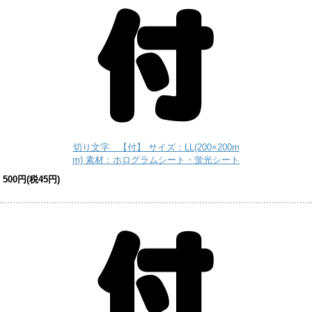
切り文字 【付】 サイズ：LL(200×200m
m) 素材：ホログラムシート・蛍光シート
500円(税45円)