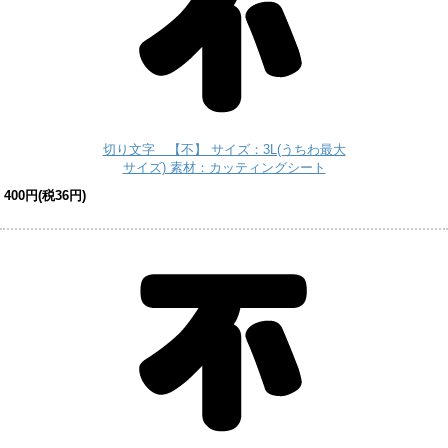
切り文字 【不】 サイズ：3L(うちわ最大
サイズ) 素材：カッティングシート
400円(税36円)