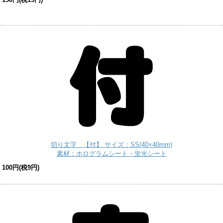
切り文字 【付】 サイズ：SS(40×40mm)
素材：ホログラムシート・蛍光シート
100円(税9円)