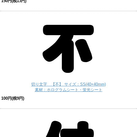
150円(税13円)
切り文字 【不】 サイズ：SS(40×40mm)
素材：ホログラムシート・蛍光シート
100円(税9円)