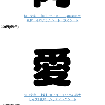
切り文字 【阿】 サイズ：SS(40×40mm)
素材：ホログラムシート・蛍光シート
100円(税9円)
切り文字 【愛】 サイズ：3L(うちわ最大
サイズ) 素材：カッティングシート