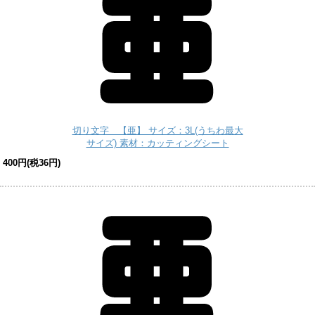
切り文字 【亜】 サイズ：3L(うちわ最大
サイズ) 素材：カッティングシート
400円(税36円)