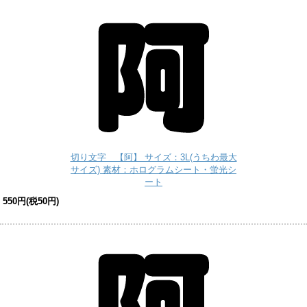
切り文字 【阿】 サイズ：3L(うちわ最大
サイズ) 素材：ホログラムシート・蛍光シ
ート
550円(税50円)