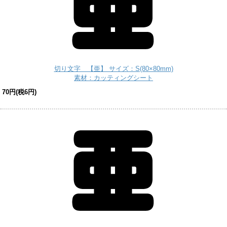
切り文字 【亜】 サイズ：S(80×80mm)
素材：カッティングシート
70円(税6円)