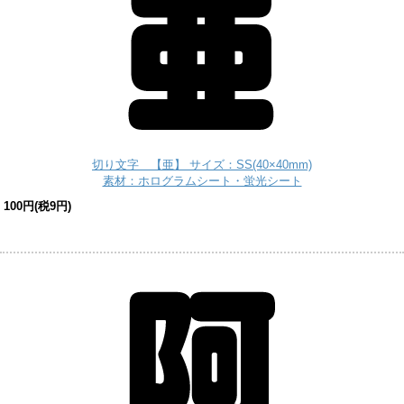
切り文字 【亜】 サイズ：SS(40×40mm)
素材：ホログラムシート・蛍光シート
100円(税9円)