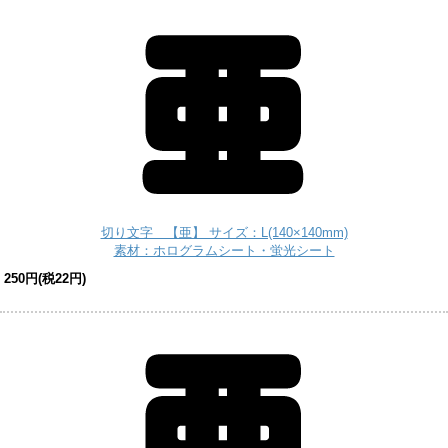
切り文字 【亜】 サイズ：L(140×140mm)
素材：ホログラムシート・蛍光シート
250円(税22円)