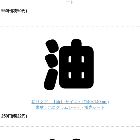
ート
550円(税50円)
切り文字 【油】 サイズ：L(140×140mm)
素材：ホログラムシート・蛍光シート
250円(税22円)