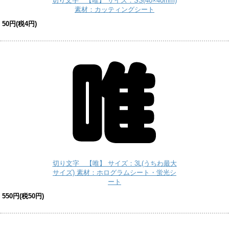
切り文字 【唯】 サイズ：SS(40×40mm)
素材：カッティングシート
50円(税4円)
切り文字 【唯】 サイズ：3L(うちわ最大
サイズ) 素材：ホログラムシート・蛍光シ
ート
550円(税50円)