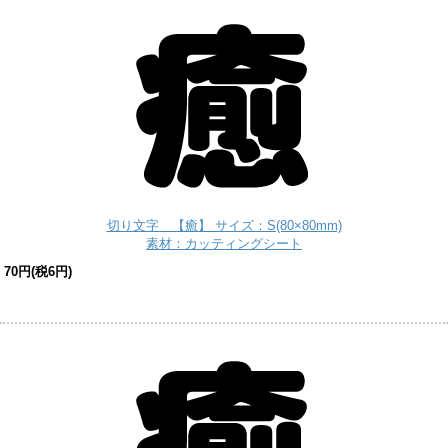
切り文字 【癒】 サイズ：S(80×80mm)
素材：カッティングシート
70円(税6円)