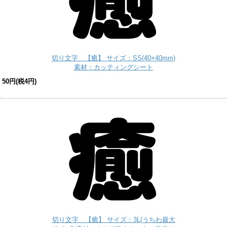
切り文字 【癒】 サイズ：SS(40×40mm)
素材：カッティングシート
50円(税4円)
切り文字 【癒】 サイズ：3L(うちわ最大