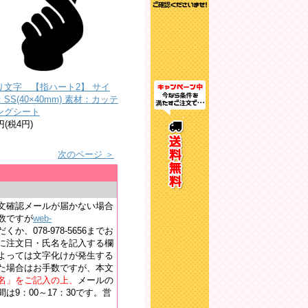
り文字 【指ハート2】 サイ
SS(40×40mm) 素材：カッテ
ングシート
円(税4円)
。
次のページ ＞
文確認メールが届かない場合
数ですが
web-
か、078-978-5656までお
に注文日・氏名を記入する欄
よっては文字化けが発生する
た場合はお手数ですが、本文
名」をご記入の上、
メールの
9：00～17：30です。営