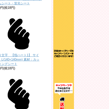
ムシート・蛍光シート
0円(税18円)
り文字 【指ハート1】 サイ
L(140×140mm) 素材：カッ
ィングシート
0円(税18円)