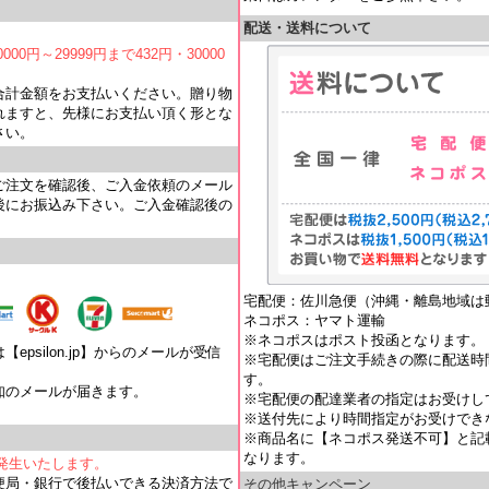
配送・送料について
000円～29999円まで432円・30000
合計金額をお支払いください。贈り物
れますと、先様にお支払い頂く形とな
さい。
ご注文を確認後、ご入金依頼のメール
後にお振込み下さい。ご入金確認後の
宅配便：佐川急便（沖縄・離島地域は
ネコポス：ヤマト運輸
※ネコポスはポスト投函となります。
psilon.jp】からのメールが受信
※宅配便はご注文手続きの際に配送時
す。
知のメールが届きます。
※宅配便の配達業者の指定はお受けし
。
※送付先により時間指定がお受けでき
※商品名に【ネコポス発送不可】と記
なります。
が発生いたします。
便局・銀行で後払いできる決済方法で
その他キャンペーン