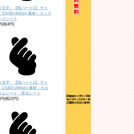
り文字 【指ハート1】 サイ
SS(40×40mm) 素材：カッテ
ングシート
円(税4円)
り文字 【指ハート1】 サイ
L(140×140mm) 素材：ホロ
ラムシート・蛍光シート
0円(税22円)