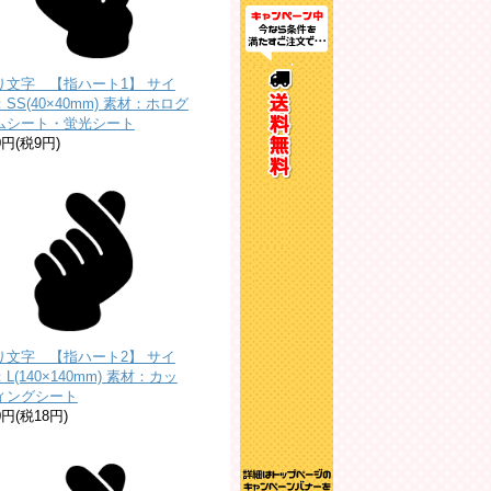
り文字 【指ハート1】 サイ
SS(40×40mm) 素材：ホログ
ムシート・蛍光シート
0円(税9円)
り文字 【指ハート2】 サイ
L(140×140mm) 素材：カッ
ィングシート
0円(税18円)