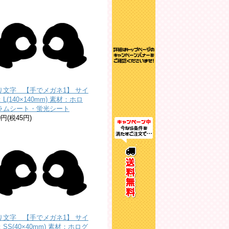
り文字 【手でメガネ1】 サイ
L(140×140mm) 素材：ホロ
ラムシート・蛍光シート
0円(税45円)
り文字 【手でメガネ1】 サイ
SS(40×40mm) 素材：ホログ