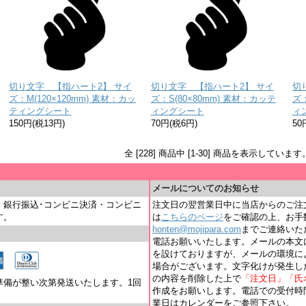
切り文字 【指ハート2】 サイ
切り文字 【指ハート2】 サイ
切
ズ：M(120×120mm) 素材：カッ
ズ：S(80×80mm) 素材：カッテ
ズ：
ティングシート
ィングシート
ィ
150円(税13円)
70円(税6円)
50
全 [228] 商品中 [1-30] 商品を表示しています
＿
メールについてのお知らせ
・銀行振込･コンビニ決済・コンビニ
注文日の翌営業日中に当店からのご注
す。
は
こちらのページ
をご確認の上、お手
honten@mojipara.com
までご連絡いただく
電話お願いいたします。メールの本文
を設けておりますが、メールの環境に
場合がございます。文字化けが発生し
の内容を削除した上で
「注文日」「氏
準備が整い次第発送いたします。1回
作成をお願いします。電話での受付時間は
業日はカレンダーをご参照下さい。