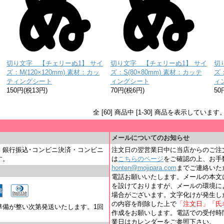
切り文字 【チェリーぬ1】 サイ
切り文字 【チェリーぬ1】 サイ
切
ズ：M(120×120mm) 素材：カッ
ズ：S(80×80mm) 素材：カッテ
ズ：
ティングシート
ィングシート
ィ
150円(税13円)
70円(税6円)
50
全 [60] 商品中 [1-30] 商品を表示しています
＿
メールについてのお知らせ
・銀行振込･コンビニ決済・コンビニ
注文日の翌営業日中に当店からのご注
す。
は
こちらのページ
をご確認の上、お手
honten@mojipara.com
までご連絡いただく
電話お願いいたします。メールの本文
を設けておりますが、メールの環境に
場合がございます。文字化けが発生し
の内容を削除した上で
「注文日」「氏
準備が整い次第発送いたします。1回
作成をお願いします。電話での受付時間は
業日はカレンダーをご参照下さい。