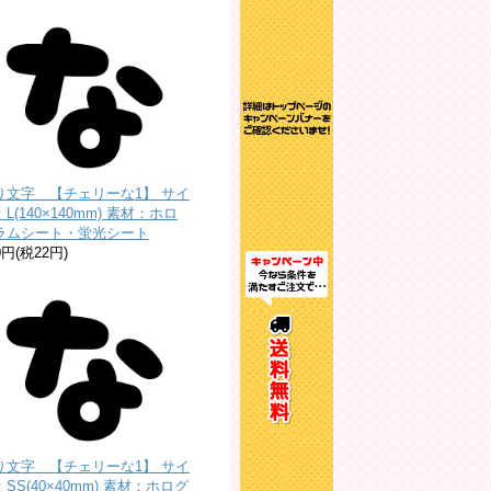
り文字 【チェリーな1】 サイ
L(140×140mm) 素材：ホロ
ラムシート・蛍光シート
0円(税22円)
り文字 【チェリーな1】 サイ
SS(40×40mm) 素材：ホログ