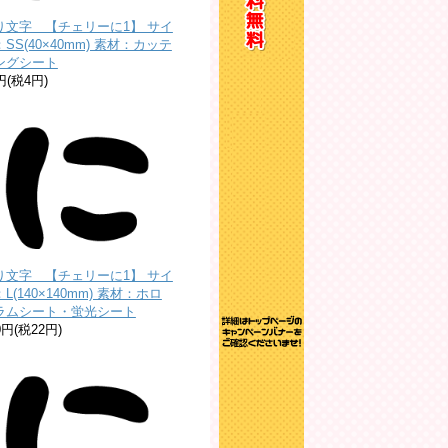
り文字 【チェリーに1】 サイ
SS(40×40mm) 素材：カッテ
ングシート
円(税4円)
り文字 【チェリーに1】 サイ
L(140×140mm) 素材：ホロ
ラムシート・蛍光シート
0円(税22円)