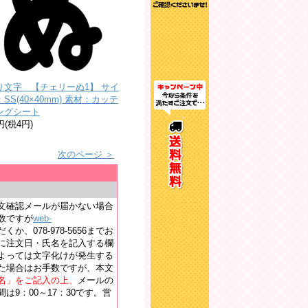
り文字 【チェリーぬ1】 サイ
SS(40×40mm) 素材：カッテ
ングシート
円(税4円)
。
次のページ ＞
文確認メールが届かない場合
数ですが
web-
か、078-978-5656までお
に注文日・氏名を記入する欄
よっては文字化けが発生する
た場合はお手数ですが、本文
名」をご記入の上、
メールの
9：00～17：30です。営