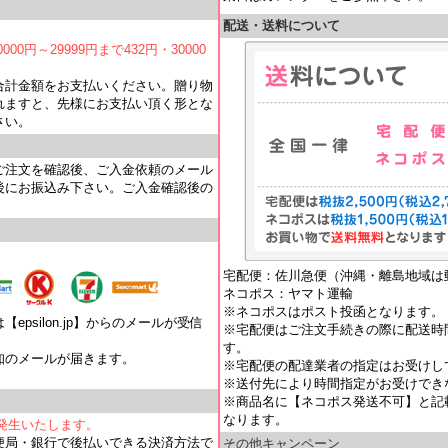
配送・送料について
000円～29999円まで432円・30000
合計金額をお支払いください。贈り物
れますと、先様にお支払い頂く形とな
さい。
ご注文を確認後、ご入金依頼のメール
後にお振込み下さい。ご入金確認後の
宅配便：佐川急便（沖縄・離島地域は
ネコポス：ヤマト運輸
※ネコポスはポスト投函となります。
psilon.jp】からのメールが受信
※宅配便はご注文手続きの際に配送時
す。
知のメールが届きます。
※宅配便の配達業者の指定はお受けし
。
※送付先により時間指定がお受けでき
※商品名に【ネコポス発送不可】と記
なります。
が発生いたします。
便局・銀行で後払いできる決済方法で
その他キャンペーン