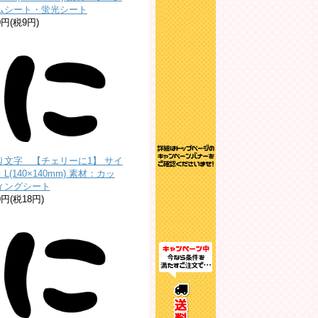
ムシート・蛍光シート
0円(税9円)
り文字 【チェリーに1】 サイ
L(140×140mm) 素材：カッ
ィングシート
0円(税18円)