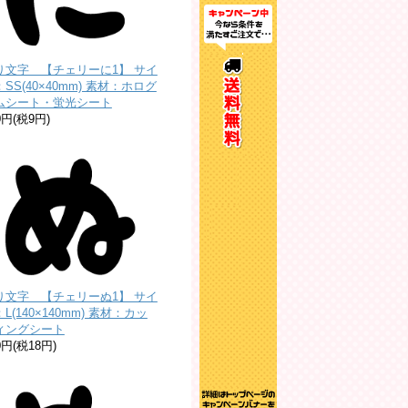
り文字 【チェリーに1】 サイ
SS(40×40mm) 素材：ホログ
ムシート・蛍光シート
0円(税9円)
り文字 【チェリーぬ1】 サイ
L(140×140mm) 素材：カッ
ィングシート
0円(税18円)